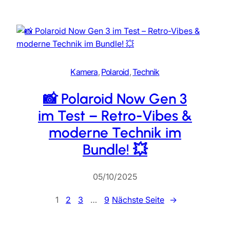
Kamera
, 
Polaroid
, 
Technik
📸 Polaroid Now Gen 3
im Test – Retro-Vibes &
moderne Technik im
Bundle! 💥
05/10/2025
1
2
3
…
9
Nächste Seite
→