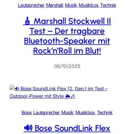
Lautsprecher
, 
Marshall
, 
Musik
, 
Musikbox
, 
Technik
🎸 Marshall Stockwell II
Test – Der tragbare
Bluetooth-Speaker mit
Rock’n’Roll im Blut!
06/10/2025
Bose
, 
Lautsprecher
, 
Musik
, 
Musikbox
, 
Technik
🔊 Bose SoundLink Flex