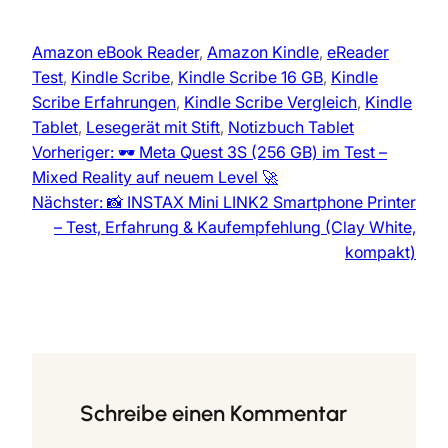
Amazon eBook Reader
, 
Amazon Kindle
, 
eReader
Test
, 
Kindle Scribe
, 
Kindle Scribe 16 GB
, 
Kindle
Scribe Erfahrungen
, 
Kindle Scribe Vergleich
, 
Kindle
Tablet
, 
Lesegerät mit Stift
, 
Notizbuch Tablet
Vorheriger:
🕶️ Meta Quest 3S (256 GB) im Test –
Mixed Reality auf neuem Level 🚀
Nächster:
📸 INSTAX Mini LINK2 Smartphone Printer
– Test, Erfahrung & Kaufempfehlung (Clay White,
kompakt)
Schreibe einen Kommentar