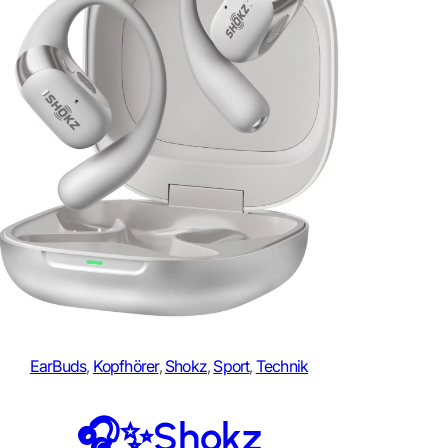
EarBuds
, 
Kopfhörer
, 
Shokz
, 
Sport
, 
Technik
🎧✨Shokz