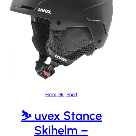
Helm
, 
Ski
, 
Sport
⛷️ uvex Stance
Skihelm –