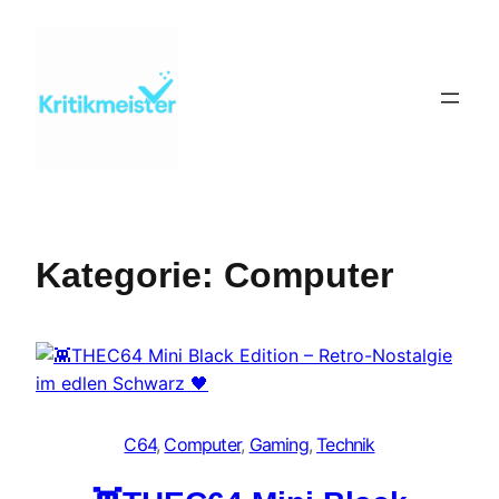
Zum
Inhalt
springen
Kategorie:
Computer
C64
, 
Computer
, 
Gaming
, 
Technik