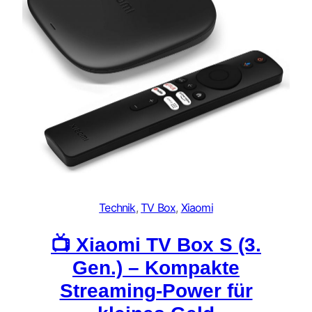
Technik
, 
TV Box
, 
Xiaomi
📺 Xiaomi TV Box S (3.
Gen.) – Kompakte
Streaming-Power für