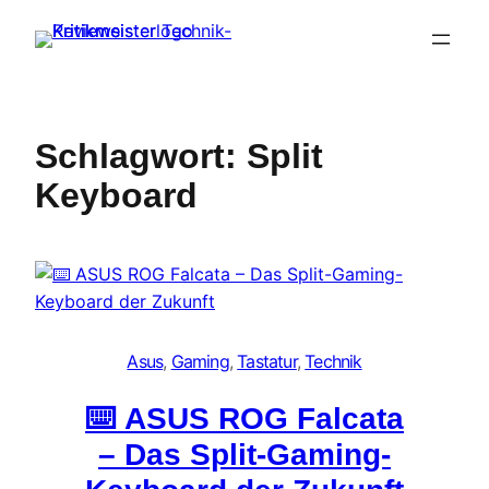
Zum
Inhalt
springen
Schlagwort:
Split
Keyboard
Asus
, 
Gaming
, 
Tastatur
, 
Technik
⌨️ ASUS ROG Falcata
– Das Split-Gaming-