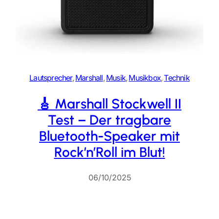
Lautsprecher
, 
Marshall
, 
Musik
, 
Musikbox
, 
Technik
🎸 Marshall Stockwell II
Test – Der tragbare
Bluetooth-Speaker mit
Rock’n’Roll im Blut!
06/10/2025