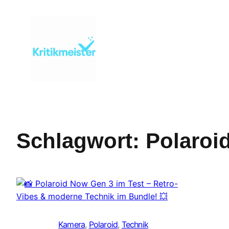
Zum
Inhalt
springen
Schlagwort:
Polaroid
Kamera
, 
Polaroid
, 
Technik