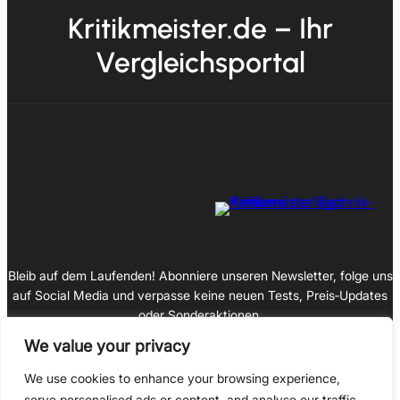
Kritikmeister.de – Ihr
Vergleichsportal
Bleib auf dem Laufenden! Abonniere unseren Newsletter, folge uns
auf Social Media und verpasse keine neuen Tests, Preis‑Updates
oder Sonderaktionen.
We value your privacy
We use cookies to enhance your browsing experience,
serve personalised ads or content, and analyse our traffic.