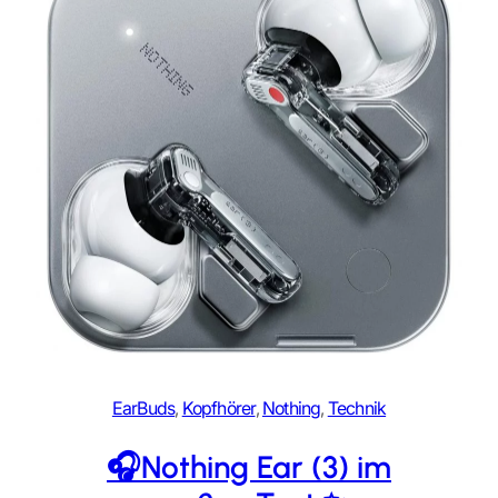
EarBuds
, 
Kopfhörer
, 
Nothing
, 
Technik
🎧Nothing Ear (3) im