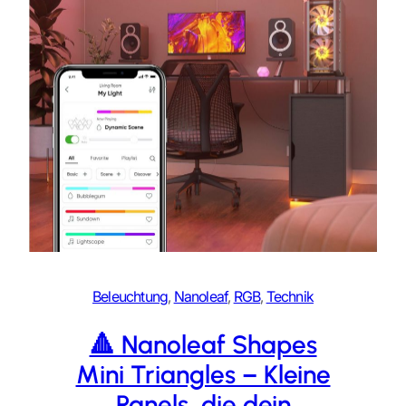
Beleuchtung
, 
Nanoleaf
, 
RGB
, 
Technik
🔺 Nanoleaf Shapes
Mini Triangles – Kleine
Panels, die dein