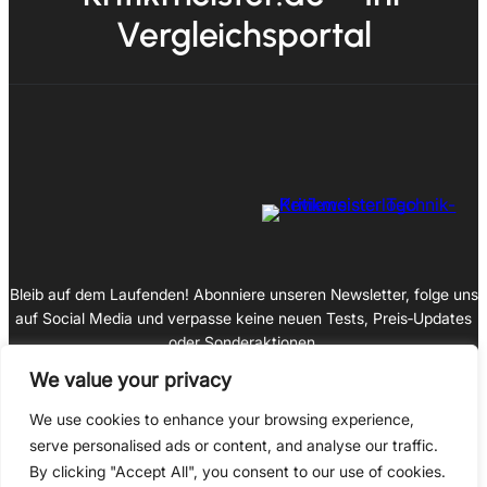
Vergleichsportal
Bleib auf dem Laufenden! Abonniere unseren Newsletter, folge uns
auf Social Media und verpasse keine neuen Tests, Preis‑Updates
oder Sonderaktionen.
We value your privacy
We use cookies to enhance your browsing experience,
serve personalised ads or content, and analyse our traffic.
Impressum
By clicking "Accept All", you consent to our use of cookies.
Datenschutz