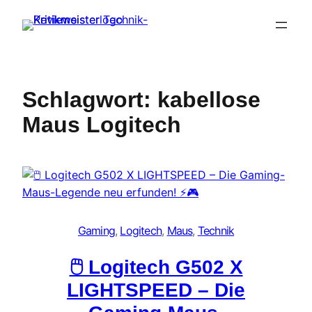
Zum
Inhalt
springen
Schlagwort:
kabellose
Maus Logitech
Gaming
, 
Logitech
, 
Maus
, 
Technik
🖱️ Logitech G502 X
LIGHTSPEED – Die