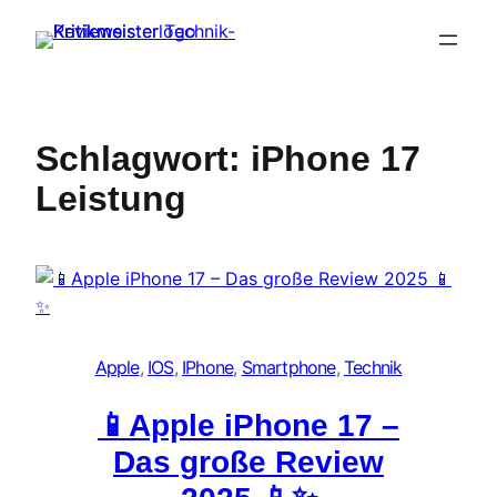
Zum
Inhalt
springen
Schlagwort:
iPhone 17
Leistung
Apple
, 
IOS
, 
IPhone
, 
Smartphone
, 
Technik
📱Apple iPhone 17 –
Das große Review