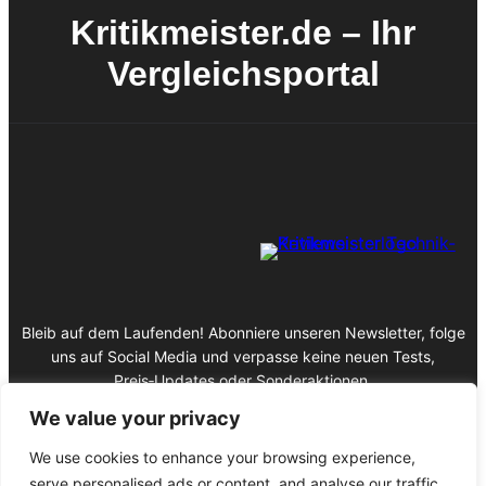
Kritikmeister.de – Ihr
Vergleichsportal
Bleib auf dem Laufenden! Abonniere unseren Newsletter, folge
uns auf Social Media und verpasse keine neuen Tests,
Preis‑Updates oder Sonderaktionen.
We value your privacy
We use cookies to enhance your browsing experience,
serve personalised ads or content, and analyse our traffic.