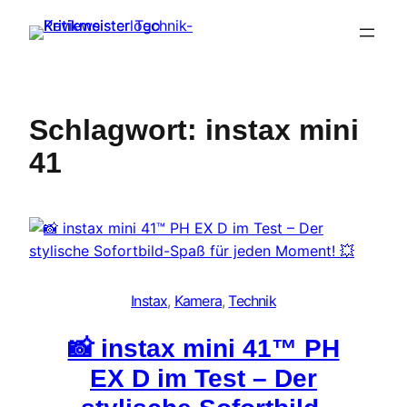
Zum
Inhalt
springen
Schlagwort:
instax mini
41
Instax
, 
Kamera
, 
Technik
📸 instax mini 41™ PH
EX D im Test – Der