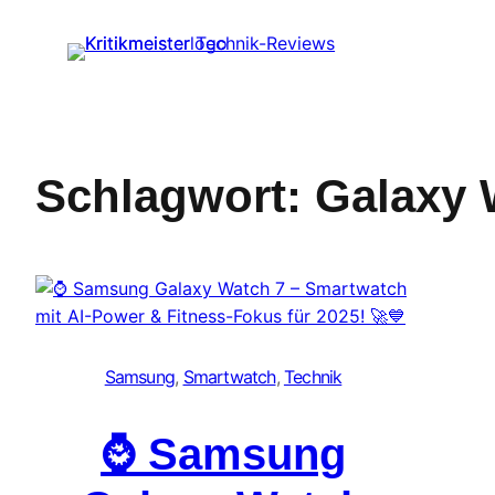
Zum
Inhalt
springen
Schlagwort:
Galaxy 
Samsung
, 
Smartwatch
, 
Technik
⌚️ Samsung