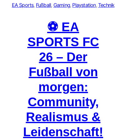
EA Sports
, 
Fußball
, 
Gaming
, 
Playstation
, 
Technik
⚽ EA
SPORTS FC
26 – Der
Fußball von
morgen:
Community,
Realismus &
Leidenschaft!