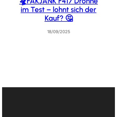
🛸FAKJANK F417 Drohne
im Test – lohnt sich der
Kauf? 🤔
18/09/2025