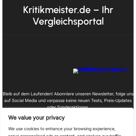
Kritikmeister.de – Ihr
Vergleichsportal
Bleib auf dem Laufenden! Abonniere unseren Newsletter, folge uns
auf Social Media und verpasse keine neuen Tests, Preis‑Updates
oder Sonderaktionen.
We value your privacy
We use cookies to enhance your browsing experience,
serve personalised ads or content, and analyse our traffic.