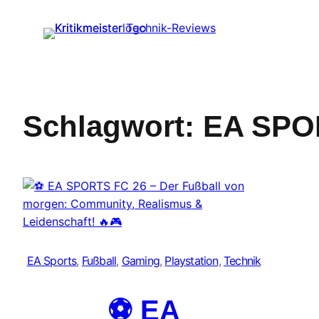
Zum
Inhalt
springen
Schlagwort:
EA SPO
EA Sports
, 
Fußball
, 
Gaming
, 
Playstation
, 
Technik
⚽ EA