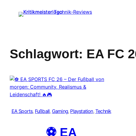
Zum
Inhalt
springen
Schlagwort:
EA FC 2
EA Sports
, 
Fußball
, 
Gaming
, 
Playstation
, 
Technik
⚽ EA