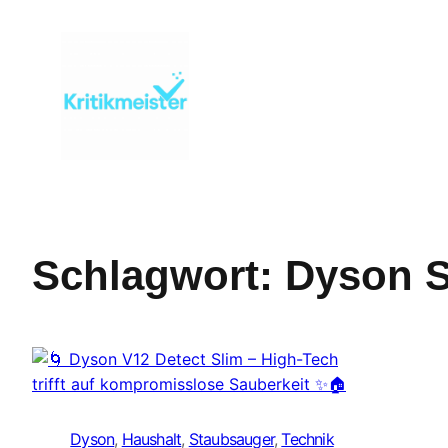
Zum
Inhalt
springen
Schlagwort:
Dyson S
Dyson
, 
Haushalt
, 
Staubsauger
, 
Technik