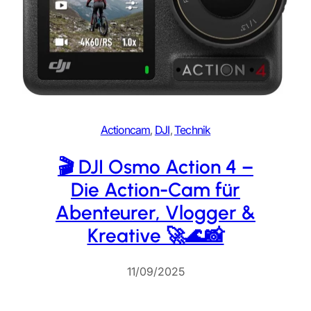
Actioncam
, 
DJI
, 
Technik
🎬 DJI Osmo Action 4 –
Die Action-Cam für
Abenteurer, Vlogger &
Kreative 🚀🌊📸
11/09/2025