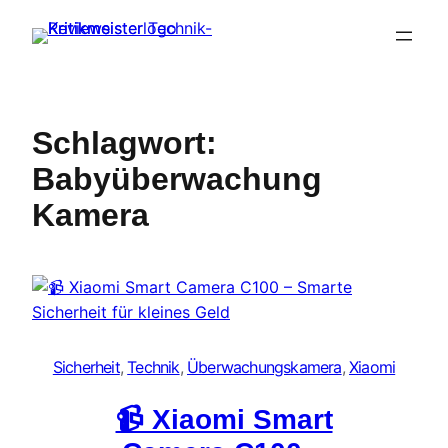
Zum
Inhalt
springen
Schlagwort:
Babyüberwachung
Kamera
Sicherheit
, 
Technik
, 
Überwachungskamera
, 
Xiaomi
📹 Xiaomi Smart