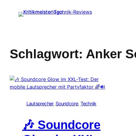
Zum
Inhalt
springen
Schlagwort:
Anker S
Lautsprecher
, 
Soundcore
, 
Technik
🎶 Soundcore