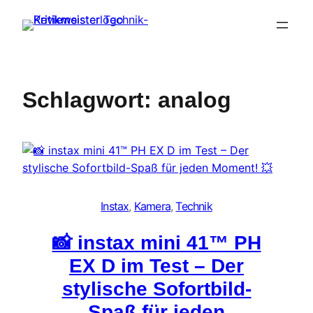
Zum
Inhalt
springen
Schlagwort:
analog
Instax
, 
Kamera
, 
Technik
📸 instax mini 41™ PH
EX D im Test – Der
stylische Sofortbild-
Spaß für jeden