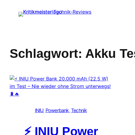
Zum
Inhalt
springen
Schlagwort:
Akku Te
INIU
, 
Powerbank
, 
Technik
⚡ INIU Power